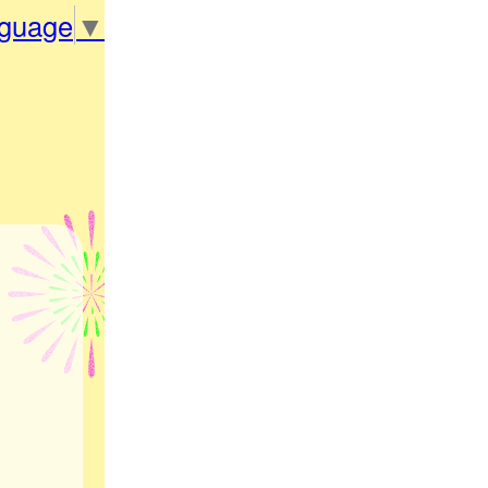
nguage
▼