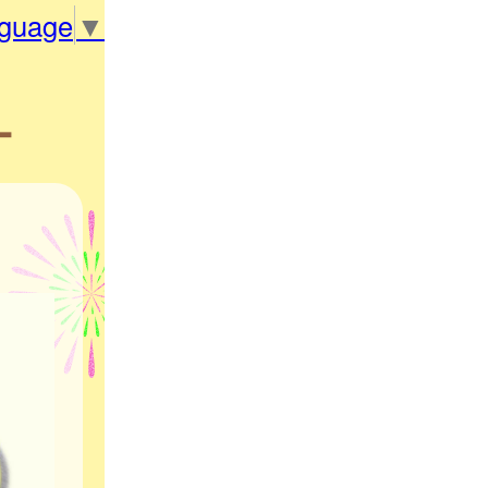
nguage
▼
ー