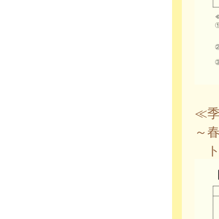
≪
～
ト