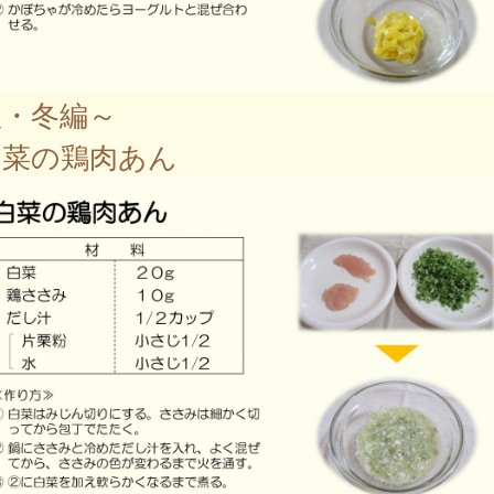
秋・冬編～
菜の鶏肉あん