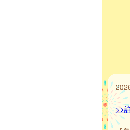
20
>>