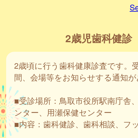
Se
2歳児歯科健診
2歳頃に行う歯科健康診査です。
間、会場等をお知らせする通知が
■受診場所：鳥取市役所駅南庁舎
ンター、用瀬保健センター
■内容：歯科健診、歯科相談、フ