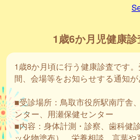
Se
1歳6か月児健康診
1歳8か月頃に行う健康診査です。
間、会場等をお知らせする通知が
■受診場所：鳥取市役所駅南庁舎
ンター、用瀬保健センター
■内容：身体計測・診察、歯科健
ッ化物塗布）、栄養相談、言葉や