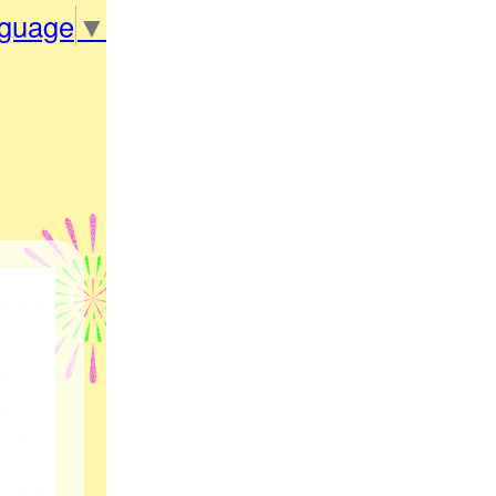
nguage
▼