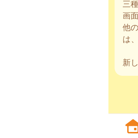
三
画
他
は
新