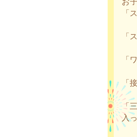
お
「
「
「
「
「
入