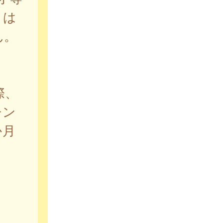
とは
ん。
際、
チン
か月
。