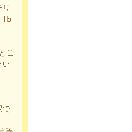
テリ
ib
とご
いい
択で
オ等