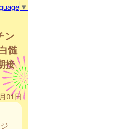
nguage
▼
チン
白髄
期接
4月01日
ケジ