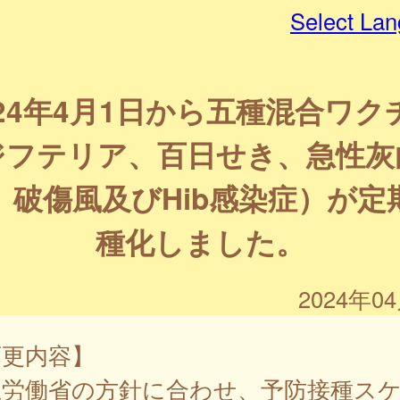
Select La
024年4月1日から五種混合ワク
ジフテリア、百日せき、急性灰
、破傷風及びHib感染症）が定
種化しました。
2024年0
変更内容】
生労働省の方針に合わせ、予防接種ス