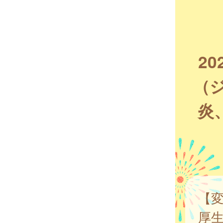
2
（
炎
【
厚