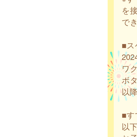
を
で
■
20
ワ
ボ
以
■
以