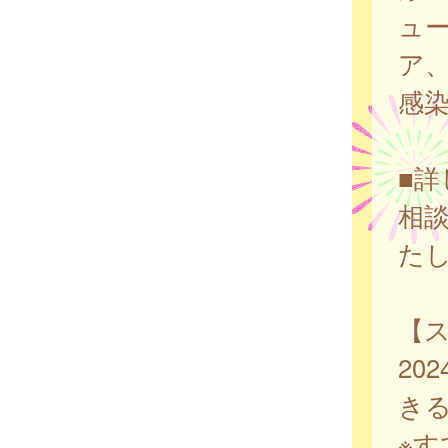
ュ
ア、
感
■
相
た
【
20
き
※