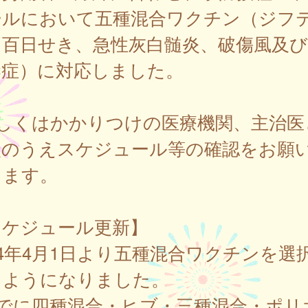
ールにおいて五種混合ワクチン（ジフ
百日せき、急性灰白髄炎、破傷風及びH
染症）に対応しました。
詳しくはかかりつけの医療機関、主治医
談のうえスケジュール等の確認をお願
します。
スケジュール更新】
24年4月1日より五種混合ワクチンを選
るようになりました。
すでに四種混合・ヒブ・三種混合・ポリ