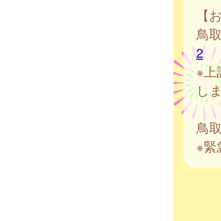
【
鳥取
2
※上
し
鳥取
※緊