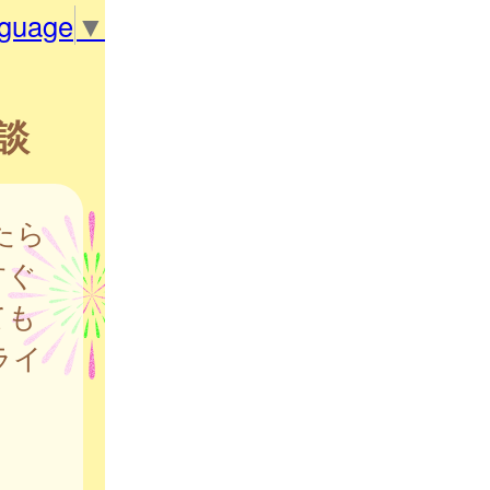
nguage
▼
談
たら
すぐ
ても
ライ