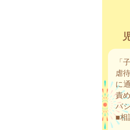
「
虐
に
責
バ
■相