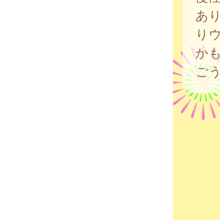
あ
り
か
ご