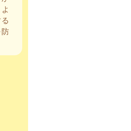
うよ
する
を防