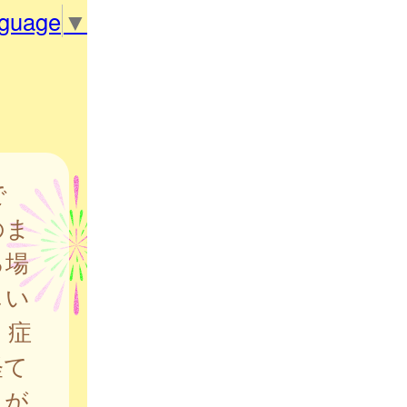
nguage
▼
で
のま
る場
しい
、症
経て
とが