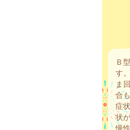
Ｂ
す
ま
合
症
状
慢