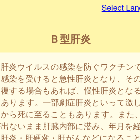
Select La
Ｂ型肝炎
型肝炎ウイルスの感染を防ぐワクチン
。感染を受けると急性肝炎となり、そ
回復する場合もあれば、慢性肝炎とな
もあります。一部劇症肝炎といって激
状から死に至ることもあります。また
が出ないまま肝臓内部に潜み、年月を
性肝炎・肝硬変・肝がんなどになるこ