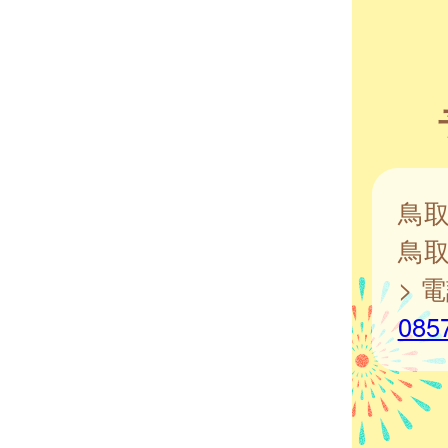
鳥
鳥
> 
085