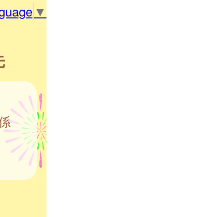
nguage
▼
先
係