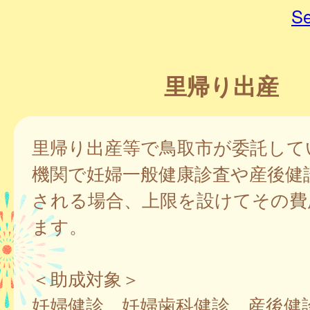
Se
里帰り出産
里帰り出産等で鳥取市が委託して
機関で妊婦一般健康診査や産後健
される場合、上限を設けてその費
ます。
＜助成対象＞
妊婦健診、妊婦歯科健診、産後健