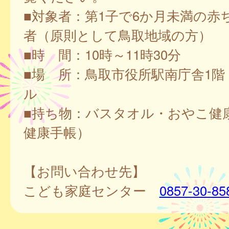
■対象者：第1子で6か月未満の赤
者（原則として鳥取地域の方）
■時 間：10時～11時30分
■場 所：鳥取市役所駅南庁舎1階
ル
■持ち物：バスタオル・おやこ健
健康手帳）
【お問い合わせ先】
こども家庭センター
0857-30-85