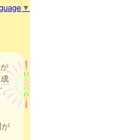
nguage
▼
会が
作成
ど、
間が