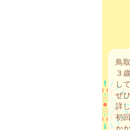
鳥
３
し
ぜ
詳
初
か