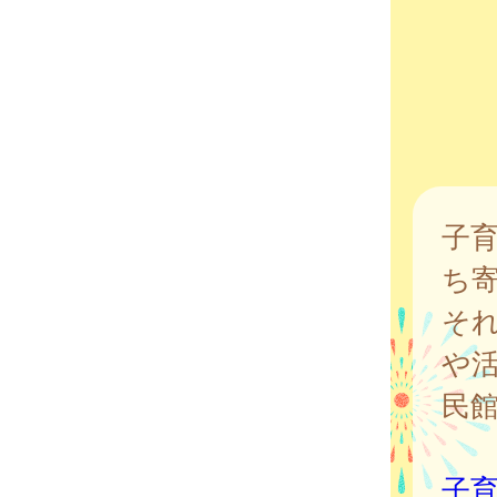
子
ち
そ
や
民
子