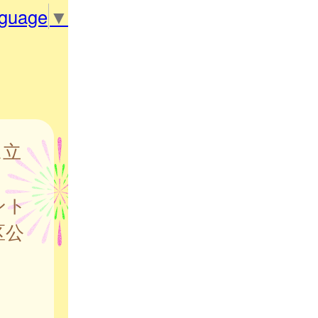
nguage
▼
に立
。
ント
区公