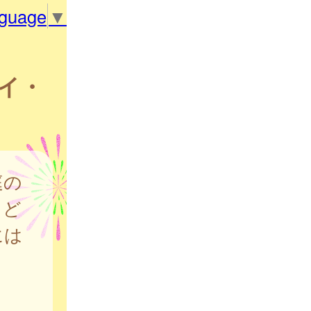
nguage
▼
イ・
庭の
こど
には