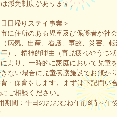
には減免制度があります。
平日日帰りステイ事業＞
取市に住所のある児童及び保護者が社
由（病気、出産、看護、事故、災害、転
張等）、精神的理由（育児疲れやうつ状
）により、一時的に家庭において児童
できない場合に児童養護施設でお預か
養育・保育をします。まずは下記問い
先にご相談ください。
用期間：平日のおおむね午前8時～午後
で