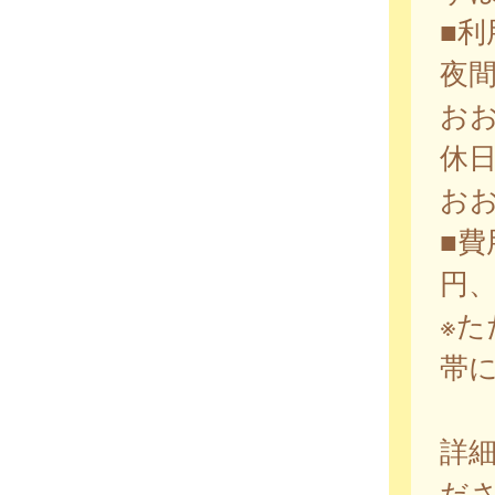
■利
夜
おお
休
おお
■費
円、
※
帯
詳
だ