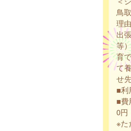
＜
鳥
理
出
等
育
て
せ
■利
■費
0円
※