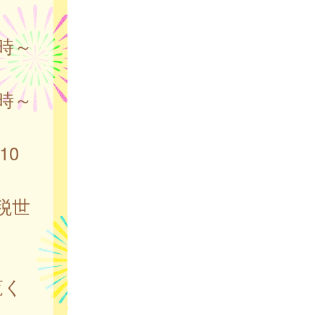
時～
時～
10
税世
覧く