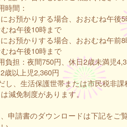
用時間：
間にお預かりする場合、おおむね午後5
むね午後10時まで
日にお預かりする場合、おおむね午前8
むね午後10時まで
用負担：夜間750円、休日2歳未満児4,3
2歳以上児2,360円
ただし、生活保護世帯または市民税非課
には減免制度があります。
細、申請書のダウンロードは下記をご
さい。