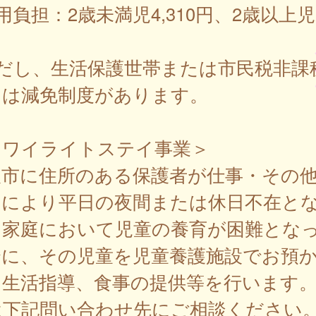
用負担：2歳未満児4,310円、2歳以上児2
ただし、生活保護世帯または市民税非課
には減免制度があります。
トワイライトステイ事業＞
取市に住所のある保護者が仕事・その
由により平日の夜間または休日不在と
、家庭において児童の養育が困難とな
合に、その児童を児童養護施設でお預
、生活指導、食事の提供等を行います
は下記問い合わせ先にご相談ください