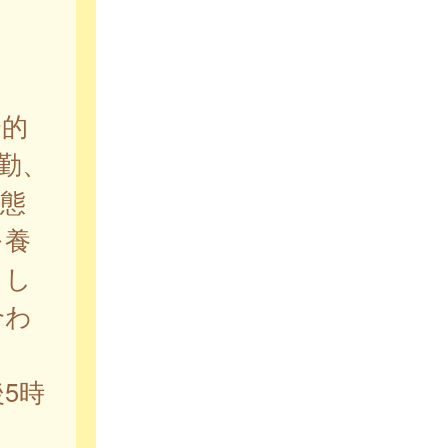
会的
勤、
態
を養
りし
合わ
5時