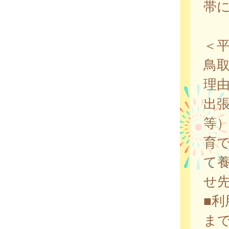
帯
＜
鳥
理
出
等
育
て
せ
■利
ま