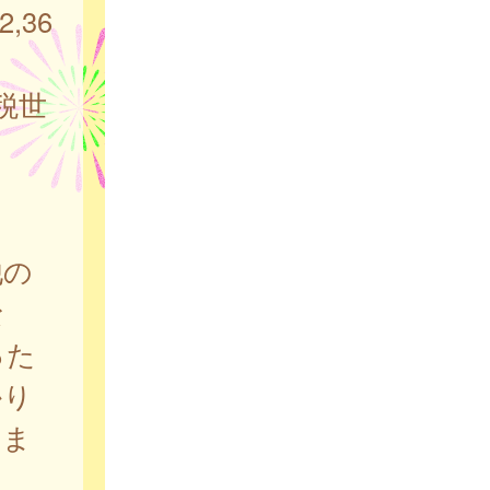
,36
税世
他の
な
った
かり
。ま
。