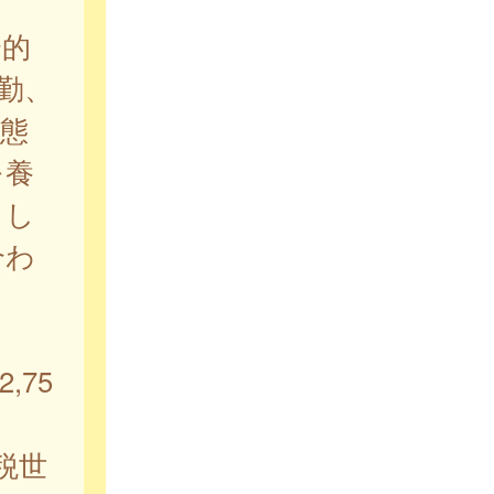
会的
勤、
態
を養
りし
合わ
,75
税世