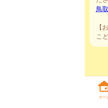
鳥
【
こ
ホー