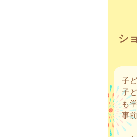
シ
子
子
も
事