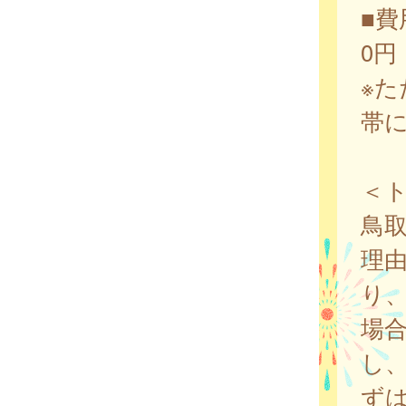
■費
0円
※
帯
＜
鳥
理
り
場
し
ず