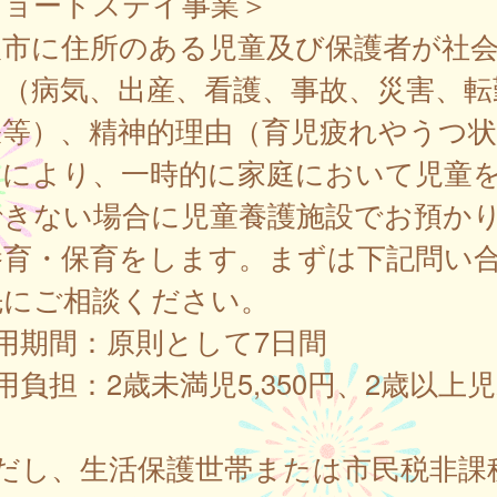
ショートステイ事業＞
取市に住所のある児童及び保護者が社
由（病気、出産、看護、事故、災害、転
張等）、精神的理由（育児疲れやうつ状
）により、一時的に家庭において児童
できない場合に児童養護施設でお預か
養育・保育をします。まずは下記問い
先にご相談ください。
用期間：原則として7日間
用負担：2歳未満児5,350円、2歳以上児2
ただし、生活保護世帯または市民税非課