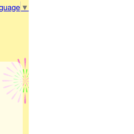
nguage
▼