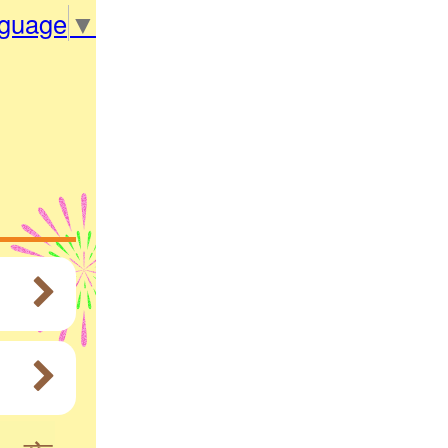
nguage
▼