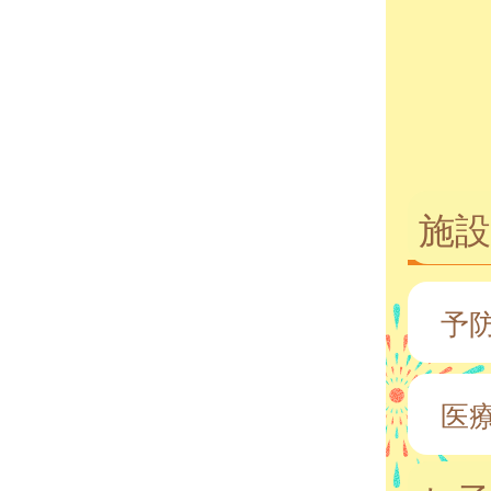
施設
予
医