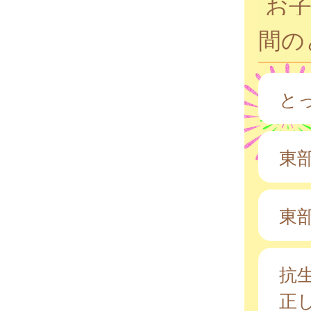
お
間の
と
東
東
抗
正